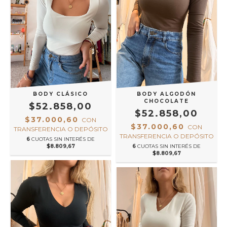
BODY CLÁSICO
BODY ALGODÓN
CHOCOLATE
$52.858,00
$52.858,00
$37.000,60
CON
$37.000,60
CON
TRANSFERENCIA O DEPÓSITO
TRANSFERENCIA O DEPÓSITO
6
CUOTAS SIN INTERÉS DE
$8.809,67
6
CUOTAS SIN INTERÉS DE
$8.809,67