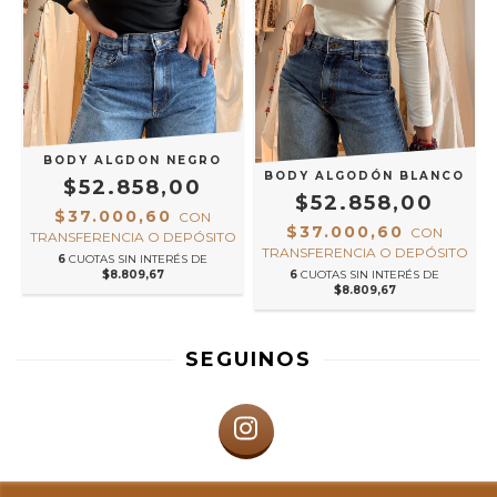
BODY ALGDON NEGRO
BODY ALGODÓN BLANCO
$52.858,00
$52.858,00
$37.000,60
CON
$37.000,60
CON
TRANSFERENCIA O DEPÓSITO
TRANSFERENCIA O DEPÓSITO
6
CUOTAS SIN INTERÉS DE
$8.809,67
6
CUOTAS SIN INTERÉS DE
$8.809,67
SEGUINOS