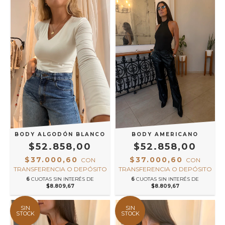
BODY ALGODÓN BLANCO
BODY AMERICANO
$52.858,00
$52.858,00
$37.000,60
$37.000,60
CON
CON
TRANSFERENCIA O DEPÓSITO
TRANSFERENCIA O DEPÓSITO
6
CUOTAS SIN INTERÉS DE
6
CUOTAS SIN INTERÉS DE
$8.809,67
$8.809,67
SIN
SIN
STOCK
STOCK