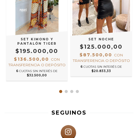
SET KIMONO Y
SET NOCHE
PANTALÓN TIGER
$125.000,00
$195.000,00
$87.500,00
CON
$136.500,00
CON
O
TRANSFERENCIA O DEPÓSITO
TRANSFERENCIA O DEPÓSITO
6
CUOTAS SIN INTERÉS DE
6
CUOTAS SIN INTERÉS DE
$20.833,33
$32.500,00
SEGUINOS