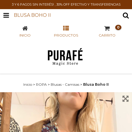
3 Y 6 PAGOS SIN INTERÉS! , 30% OFF EFECTIVO Y TRANSFERENCIAS
BLUSA BOHO II
0
INICIO
PRODUCTOS
CARRITO
Inicio
>
ROPA
>
Blusas - Camisas
>
Blusa Boho II